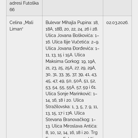
adresi Futoška
66
Celina „Mali
Bulevar Mihajla Pupina: 18,
02.03.2026.
Liman“
18A, 18B, 20, 22, 24, 26 i 28.
Ulica Jovana Boškovića: 1–
16. Ulica Ilije Vučetića: 2–9.
Ulica Jovana Đorđevića: 1–
11, 13, 15 i 15A. Ulica
Maksima Gorkog: 19, 19A,
21, 23, 25, 25A, 27, 29, 29A,
30, 31, 33, 35, 37, 39, 41, 43,
45, 47, 49, 50, 50A, 51, 52,
53, 54, 55, 55A, 57, 59 i 61.
Ulica Sonje Marinković: 1–
14, 16, 18 i 20. Ulica
Stražilovska: 1, 3, 5, 7, 9, 11,
13, 15, 17 i 17A. Ulica
Stevana Branovačkog: 1–
13. Ulica Miroslava Antića:
8, 10, 12, 14, 16, 18 i 20. Trg