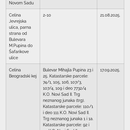
Novom Sadu
Celina
2-10
21.08.2025.
Jevrejska
ulica, parna
strana od
Bulevara
M.Pupina do
Šafarikove
ulice
Celina
Bulevar Mihajla Pupina 23 i
17.09.2025.
Beogradski kej
25. Katastarske parcele:
74/1, 105, 106, 107/3,
107/4, 109 i deo 7732/4
K.O. Novi Sad II. Trg
neznanog junaka (trg).
Katastarske parcele: 110/1
i deo 111 K.O. Novi Sad II.
Trg neznanog junaka 1 i 1a.
Katastarske parcele: 92 i