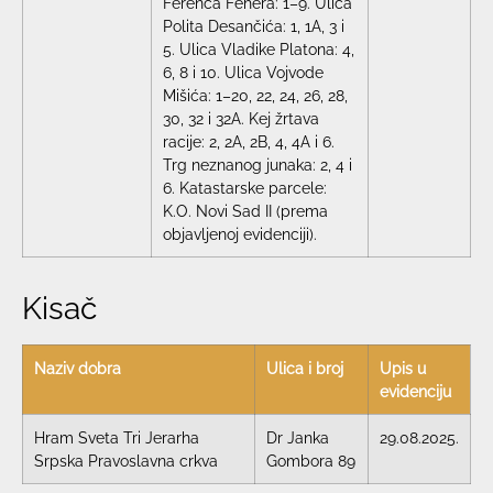
Ferenca Fehera: 1–9. Ulica
Polita Desančića: 1, 1A, 3 i
5. Ulica Vladike Platona: 4,
6, 8 i 10. Ulica Vojvode
Mišića: 1–20, 22, 24, 26, 28,
30, 32 i 32A. Kej žrtava
racije: 2, 2A, 2B, 4, 4A i 6.
Trg neznanog junaka: 2, 4 i
6. Katastarske parcele:
K.O. Novi Sad II (prema
objavljenoj evidenciji).
Kisač
Naziv dobra
Ulica i broj
Upis u
evidenciju
Hram Sveta Tri Jerarha
Dr Janka
29.08.2025.
Srpska Pravoslavna crkva
Gombora 89