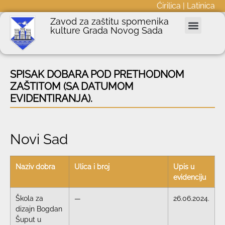
Ćirilica
|
Latinica
Zavod za zaštitu spomenika
kulture Grada Novog Sada
Nepokretna kulturna dobra
Podnošenje zahteva
Javne nabavke
Informator o radu
SPISAK DOBARA POD PRETHODNOM
ZAŠTITOM (SA DATUMOM
EVIDENTIRANJA).
Novi Sad
Naziv dobra
Ulica i broj
Upis u
evidenciju
Škola za
—
26.06.2024.
dizajn Bogdan
Šuput u