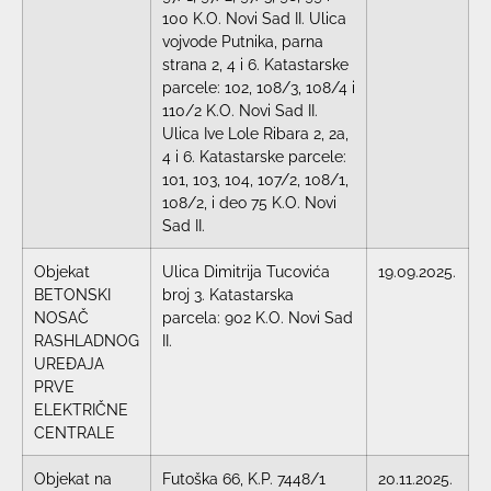
100 K.O. Novi Sad II. Ulica
vojvode Putnika, parna
strana 2, 4 i 6. Katastarske
parcele: 102, 108/3, 108/4 i
110/2 K.O. Novi Sad II.
Ulica Ive Lole Ribara 2, 2a,
4 i 6. Katastarske parcele:
101, 103, 104, 107/2, 108/1,
108/2, i deo 75 K.O. Novi
Sad II.
Objekat
Ulica Dimitrija Tucovića
19.09.2025.
BETONSKI
broj 3. Katastarska
NOSAČ
parcela: 902 K.O. Novi Sad
RASHLADNOG
II.
UREĐAJA
PRVE
ELEKTRIČNE
CENTRALE
Objekat na
Futoška 66, K.P. 7448/1
20.11.2025.