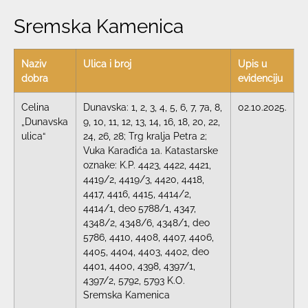
Sremska Kamenica
Naziv
Ulica i broj
Upis u
dobra
evidenciju
Celina
Dunavska: 1, 2, 3, 4, 5, 6, 7, 7a, 8,
02.10.2025.
„Dunavska
9, 10, 11, 12, 13, 14, 16, 18, 20, 22,
ulica“
24, 26, 28; Trg kralja Petra 2;
Vuka Karađića 1a. Katastarske
oznake: K.P. 4423, 4422, 4421,
4419/2, 4419/3, 4420, 4418,
4417, 4416, 4415, 4414/2,
4414/1, deo 5788/1, 4347,
4348/2, 4348/6, 4348/1, deo
5786, 4410, 4408, 4407, 4406,
4405, 4404, 4403, 4402, deo
4401, 4400, 4398, 4397/1,
4397/2, 5792, 5793 K.O.
Sremska Kamenica