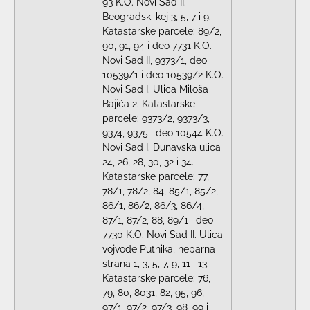
93 K.O. Novi Sad II.
Beogradski kej 3, 5, 7 i 9.
Katastarske parcele: 89/2,
90, 91, 94 i deo 7731 K.O.
Novi Sad II, 9373/1, deo
10539/1 i deo 10539/2 K.O.
Novi Sad I. Ulica Miloša
Bajića 2. Katastarske
parcele: 9373/2, 9373/3,
9374, 9375 i deo 10544 K.O.
Novi Sad I. Dunavska ulica
24, 26, 28, 30, 32 i 34.
Katastarske parcele: 77,
78/1, 78/2, 84, 85/1, 85/2,
86/1, 86/2, 86/3, 86/4,
87/1, 87/2, 88, 89/1 i deo
7730 K.O. Novi Sad II. Ulica
vojvode Putnika, neparna
strana 1, 3, 5, 7, 9, 11 i 13.
Katastarske parcele: 76,
79, 80, 8031, 82, 95, 96,
97/1, 97/2, 97/3, 98, 99 i