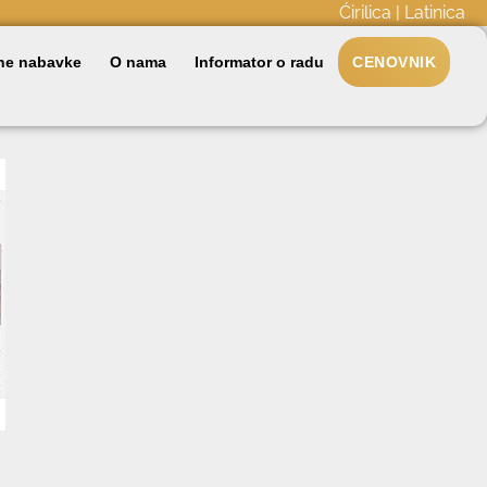
Ćirilica
|
Latinica
ne nabavke
O nama
Informator o radu
CENOVNIK