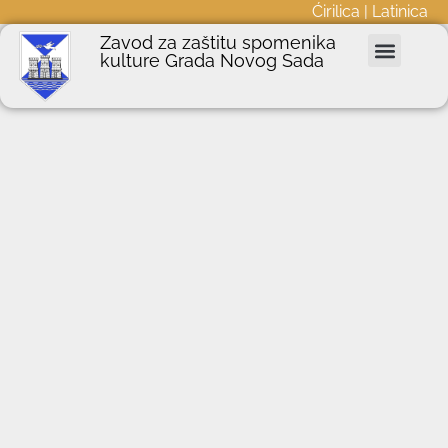
Ćirilica
|
Latinica
Zavod za zaštitu spomenika
kulture Grada Novog Sada
Nepokretna kulturna dobra
Podnošenje zahteva
Javne nabavke
Informator o radu