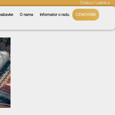
Ćirilica
|
Latinica
nabavke
O nama
Informator o radu
CENOVNIK