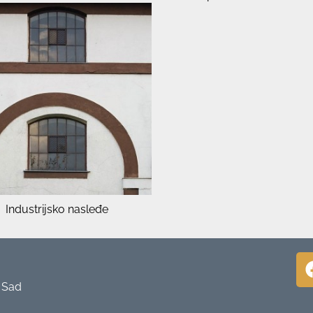
Industrijsko nasleđe
i Sad