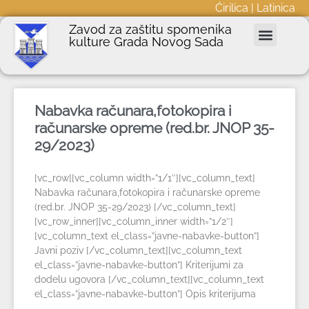
Ćirilica
|
Latinica
Zavod za zaštitu spomenika
kulture Grada Novog Sada
Nepokretna kulturna dobra
Podnošenje zahteva
Javne nabavke
Informator o radu
Nabavka računara,fotokopira i
računarske opreme (red.br. JNOP 35-
29/2023)
[vc_row][vc_column width=”1/1″][vc_column_text]
Nabavka računara,fotokopira i računarske opreme
(red.br. JNOP 35-29/2023) [/vc_column_text]
[vc_row_inner][vc_column_inner width=”1/2″]
[vc_column_text el_class=”javne-nabavke-button”]
Javni poziv [/vc_column_text][vc_column_text
el_class=”javne-nabavke-button”] Kriterijumi za
dodelu ugovora [/vc_column_text][vc_column_text
el_class=”javne-nabavke-button”] Opis kriterijuma