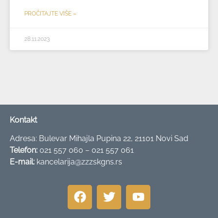
PROČITAJTE VIŠE »
28.11.2023
Kontakt
Adresa: Bulevar Mihajla Pupina 22, 21101 Novi Sad
Telefon:
021 557 060 – 021 557 061
E-mail:
kancelarija@zzzskgns.rs