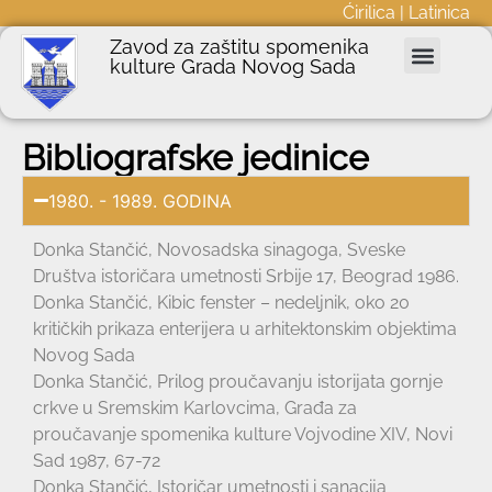
Ćirilica
|
Latinica
Zavod za zaštitu spomenika
kulture Grada Novog Sada
Nepokretna kulturna dobra
Podnošenje zahteva
Javne nabavke
Informator o radu
Bibliografske jedinice
1980. - 1989. GODINA
Donka Stančić, Novosadska sinagoga, Sveske
Društva istoričara umetnosti Srbije 17, Beograd 1986.
Donka Stančić, Kibic fenster – nedeljnik, oko 20
kritičkih prikaza enterijera u arhitektonskim objektima
Novog Sada
Donka Stančić, Prilog proučavanju istorijata gornje
crkve u Sremskim Karlovcima, Građa za
proučavanje spomenika kulture Vojvodine XIV, Novi
Sad 1987, 67-72
Donka Stančić, Istoričar umetnosti i sanacija