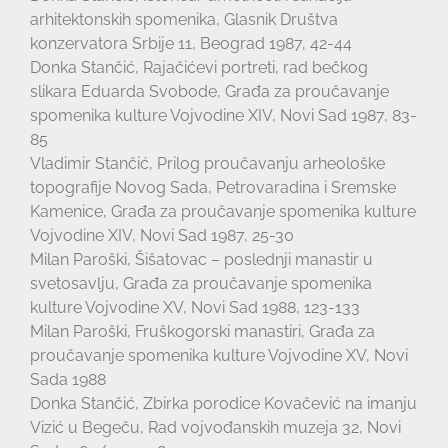
arhitektonskih spomenika, Glasnik Društva
konzervatora Srbije 11, Beograd 1987, 42-44
Donka Stančić, Rajačićevi portreti, rad bečkog
slikara Eduarda Svobode, Građa za proučavanje
spomenika kulture Vojvodine XIV, Novi Sad 1987, 83-
85
Vladimir Stančić, Prilog proučavanju arheološke
topografije Novog Sada, Petrovaradina i Sremske
Kamenice, Građa za proučavanje spomenika kulture
Vojvodine XIV, Novi Sad 1987, 25-30
Milan Paroški, Šišatovac – poslednji manastir u
svetosavlju, Građa za proučavanje spomenika
kulture Vojvodine XV, Novi Sad 1988, 123-133
Milan Paroški, Fruškogorski manastiri, Građa za
proučavanje spomenika kulture Vojvodine XV, Novi
Sada 1988
Donka Stančić, Zbirka porodice Kovačević na imanju
Vizić u Begeču, Rad vojvođanskih muzeja 32, Novi