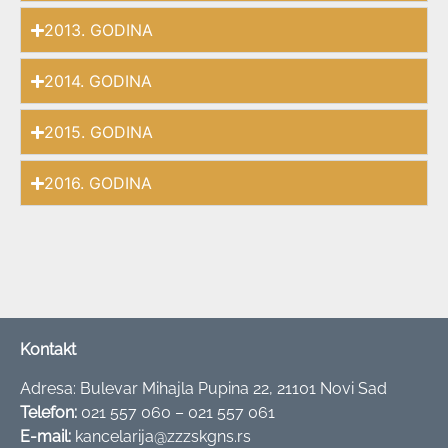
2013. GODINA
2014. GODINA
2015. GODINA
2016. GODINA
Kontakt
Adresa: Bulevar Mihajla Pupina 22, 21101 Novi Sad
Telefon:
021 557 060 – 021 557 061
E-mail:
kancelarija@zzzskgns.rs