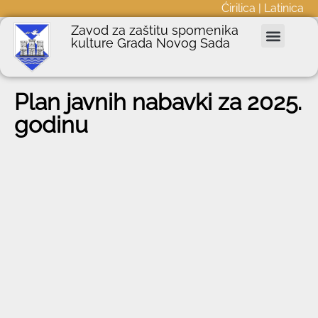
Ćirilica
|
Latinica
Zavod za zaštitu spomenika
kulture Grada Novog Sada
Nepokretna kulturna dobra
Podnošenje zahteva
Javne nabavke
Informator o radu
Plan javnih nabavki za 2025.
godinu