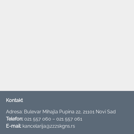
Kontakt
Adresa: Bulevar Mihajla Pupina 22, 21101 Novi Sad
Telefon:
021 557 060 – 021 557 061
E-mail:
kancelarija@zzzskgns.rs