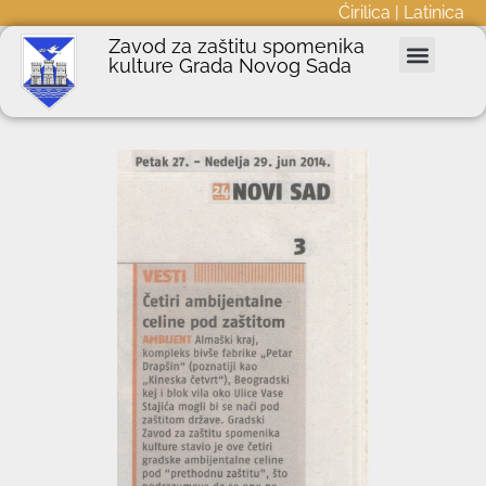
Ćirilica
|
Latinica
Zavod za zaštitu spomenika
kulture Grada Novog Sada
Nepokretna kulturna dobra
Podnošenje zahteva
Javne nabavke
Informator o radu