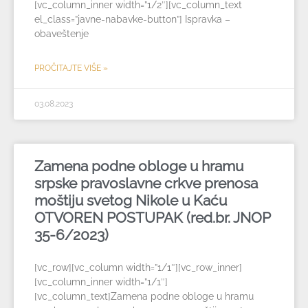
[vc_column_inner width=”1/2″][vc_column_text
el_class=”javne-nabavke-button”] Ispravka –
obaveštenje
PROČITAJTE VIŠE »
03.08.2023
Zamena podne obloge u hramu
srpske pravoslavne crkve prenosa
moštiju svetog Nikole u Kaću
OTVOREN POSTUPAK (red.br. JNOP
35-6/2023)
[vc_row][vc_column width=”1/1″][vc_row_inner]
[vc_column_inner width=”1/1″]
[vc_column_text]Zamena podne obloge u hramu