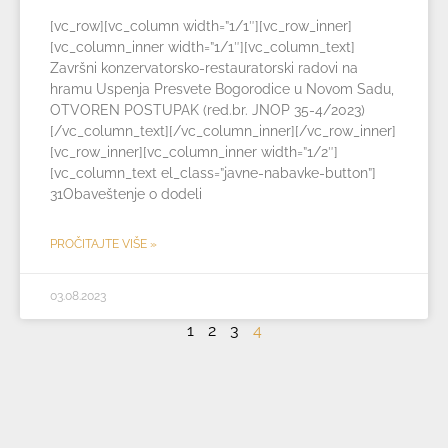
[vc_row][vc_column width=”1/1″][vc_row_inner]
[vc_column_inner width=”1/1″][vc_column_text]
Završni konzervatorsko-restauratorski radovi na
hramu Uspenja Presvete Bogorodice u Novom Sadu,
OTVOREN POSTUPAK (red.br. JNOP 35-4/2023)
[/vc_column_text][/vc_column_inner][/vc_row_inner]
[vc_row_inner][vc_column_inner width=”1/2″]
[vc_column_text el_class=”javne-nabavke-button”]
31Obaveštenje o dodeli
PROČITAJTE VIŠE »
03.08.2023
1
2
3
4