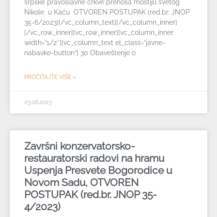
srpske pravoslavne crkve prenosa moštiju svetog
Nikole u Kaću OTVOREN POSTUPAK (red.br. JNOP
35-6/2023)[/vc_column_text][/vc_column_inner]
[/vc_row_inner][vc_row_inner][vc_column_inner
width=”1/2″][vc_column_text el_class=”javne-
nabavke-button”] 30 Obaveštenje o
PROČITAJTE VIŠE »
03.08.2023
Završni konzervatorsko-
restauratorski radovi na hramu
Uspenja Presvete Bogorodice u
Novom Sadu, OTVOREN
POSTUPAK (red.br. JNOP 35-
4/2023)