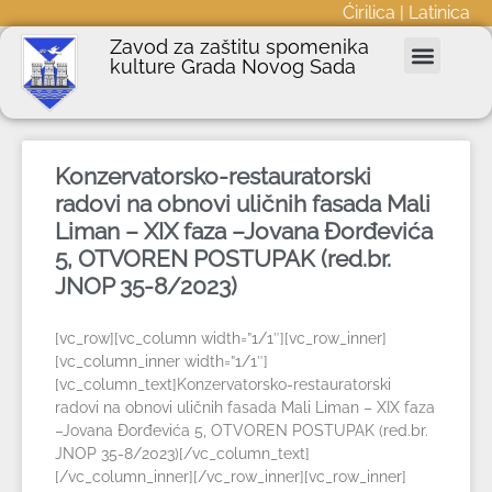
Ćirilica
|
Latinica
Zavod za zaštitu spomenika
kulture Grada Novog Sada
Nepokretna kulturna dobra
Podnošenje zahteva
Javne nabavke
Informator o radu
Konzervatorsko-restauratorski
radovi na obnovi uličnih fasada Mali
Liman – XIX faza –Jovana Đorđevića
5, OTVOREN POSTUPAK (red.br.
JNOP 35-8/2023)
[vc_row][vc_column width=”1/1″][vc_row_inner]
[vc_column_inner width=”1/1″]
[vc_column_text]Konzervatorsko-restauratorski
radovi na obnovi uličnih fasada Mali Liman – XIX faza
–Jovana Đorđevića 5, OTVOREN POSTUPAK (red.br.
JNOP 35-8/2023)[/vc_column_text]
[/vc_column_inner][/vc_row_inner][vc_row_inner]