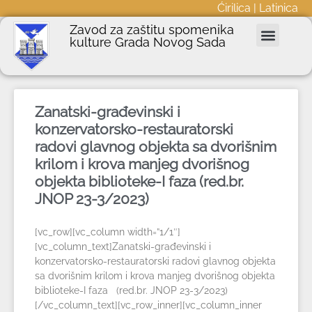
Ćirilica
|
Latinica
Zavod za zaštitu spomenika
kulture Grada Novog Sada
Nepokretna kulturna dobra
Podnošenje zahteva
Javne nabavke
Informator o radu
Zanatski-građevinski i
konzervatorsko-restauratorski
radovi glavnog objekta sa dvorišnim
krilom i krova manjeg dvorišnog
objekta biblioteke-I faza (red.br.
JNOP 23-3/2023)
[vc_row][vc_column width=”1/1″]
[vc_column_text]Zanatski-građevinski i
konzervatorsko-restauratorski radovi glavnog objekta
sa dvorišnim krilom i krova manjeg dvorišnog objekta
biblioteke-I faza (red.br. JNOP 23-3/2023)
[/vc_column_text][vc_row_inner][vc_column_inner