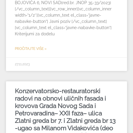
BOJOVIĆA 6, NOVI SAD(red.br. JNOP 35-33/2023)
[/vc_column_text][vc_row_inner][vc_column_inner
width=”1/2″][vc_column_text el_class=”javne-
nabavke-button”] Javni poziv [/vc_column_text]
[vc_column_text el_class=”javne-nabavke-button”]
Kriterijumi za dodelu
PROČITAJTE VIŠE »
27.11.2023
Konzervatorsko-restauratorski
radovi na obnovi uličnih fasada i
krovova Grada Novog Sada i
Petrovaradina– XXII faza– ulica
Zlatni greda br 7. i Zlatni greda br 13
-ugao sa Milanom Vidakovića (deo