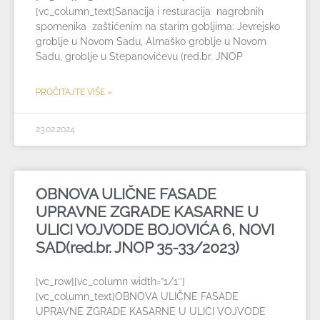
[vc_column_text]Sanacija i resturacija nagrobnih
spomenika zaštićenim na starim gobljima: Jevrejsko
groblje u Novom Sadu, Almaško groblje u Novom
Sadu, groblje u Stepanovićevu (red.br. JNOP
PROČITAJTE VIŠE »
23.02.2024
OBNOVA ULIČNE FASADE
UPRAVNE ZGRADE KASARNE U
ULICI VOJVODE BOJOVIĆA 6, NOVI
SAD(red.br. JNOP 35-33/2023)
[vc_row][vc_column width=”1/1″]
[vc_column_text]OBNOVA ULIČNE FASADE
UPRAVNE ZGRADE KASARNE U ULICI VOJVODE