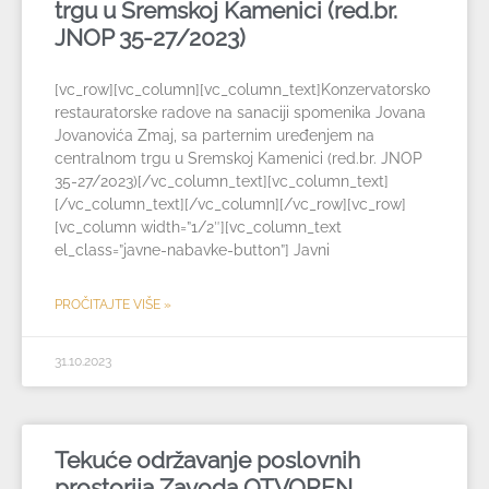
trgu u Sremskoj Kamenici (red.br.
JNOP 35-27/2023)
[vc_row][vc_column][vc_column_text]Konzervatorsko
restauratorske radove na sanaciji spomenika Jovana
Jovanovića Zmaj, sa parternim uređenjem na
centralnom trgu u Sremskoj Kamenici (red.br. JNOP
35-27/2023)[/vc_column_text][vc_column_text]
[/vc_column_text][/vc_column][/vc_row][vc_row]
[vc_column width=”1/2″][vc_column_text
el_class=”javne-nabavke-button”] Javni
PROČITAJTE VIŠE »
31.10.2023
Tekuće održavanje poslovnih
prostorija Zavoda OTVOREN