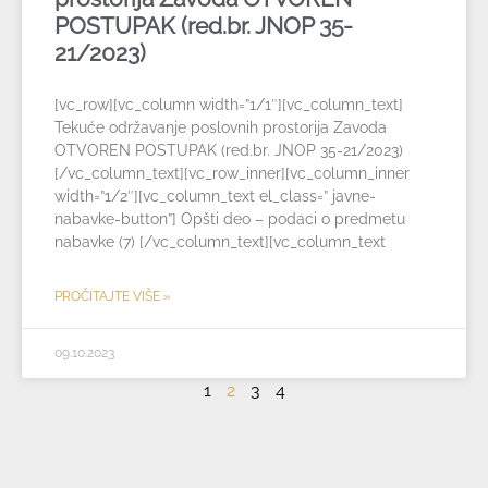
POSTUPAK (red.br. JNOP 35-
21/2023)
[vc_row][vc_column width=”1/1″][vc_column_text]
Tekuće održavanje poslovnih prostorija Zavoda
OTVOREN POSTUPAK (red.br. JNOP 35-21/2023)
[/vc_column_text][vc_row_inner][vc_column_inner
width=”1/2″][vc_column_text el_class=” javne-
nabavke-button”] Opšti deo – podaci o predmetu
nabavke (7) [/vc_column_text][vc_column_text
PROČITAJTE VIŠE »
09.10.2023
1
2
3
4