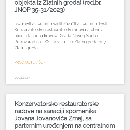
objekta iz Zlatnih greda) (red.br.
JNOP 35-31/2023)
[vc_row][vc_column width=”1/1″][vc_column_text]
Konzervatorsko-restauratorski radovi na obnovi
uličnih fasada i krovova Grada Novog Sada i
Petrovaradina– XXII faza– ulica Zlatni greda br 7. i
Zlatni greda
PROČITAJTE VIŠE »
06.11.2023
Konzervatorsko restauratorske
radove na sanaciji spomenika
Jovana Jovanovića Zmaj, sa
parternim uređenjem na centralnom