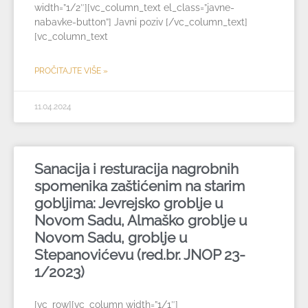
width=”1/2″][vc_column_text el_class=”javne-
nabavke-button”] Javni poziv [/vc_column_text]
[vc_column_text
PROČITAJTE VIŠE »
11.04.2024
Sanacija i resturacija nagrobnih
spomenika zaštićenim na starim
gobljima: Jevrejsko groblje u
Novom Sadu, Almaško groblje u
Novom Sadu, groblje u
Stepanovićevu (red.br. JNOP 23-
1/2023)
[vc_row][vc_column width=”1/1″]