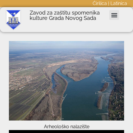
Ćirilica
|
Latinica
Zavod za zaštitu spomenika
kulture Grada Novog Sada
Nepokretna kulturna dobra
Podnošenje zahteva
Javne nabavke
Informator o radu
Arheološko nalazište