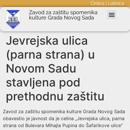
Ćirilica
|
Latinica
Zavod za zaštitu spomenika
kulture Grada Novog Sada
Nepokretna kulturna dobra
Podnošenje zahteva
Javne nabavke
Informator o radu
Jevrejska ulica
(parna strana) u
Novom Sadu
stavljena pod
prethodnu zaštitu
Zavod za zaštitu spomenika kulture Grada Novog Sada
obavestio je javnost da je celina „Jevrejska ulica, parna
strana od Bulevara Mihajla Pupina do Šafarikove ulice“