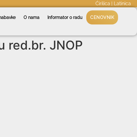
Ćirilica
|
Latinica
nabavke
O nama
Informator o radu
CENOVNIK
u red.br. JNOP