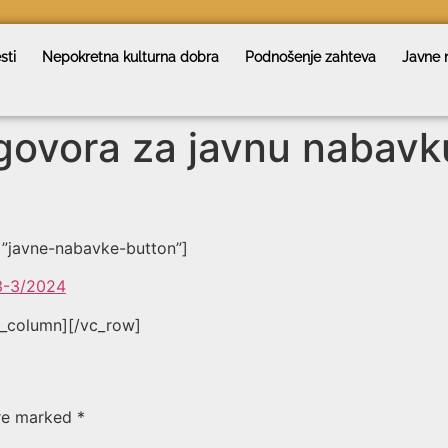
sti
Nepokretna kulturna dobra
Podnošenje zahteva
Javne 
govora za javnu nabavk
=”javne-nabavke-button”]
23-3/2024
c_column][/vc_row]
are marked
*