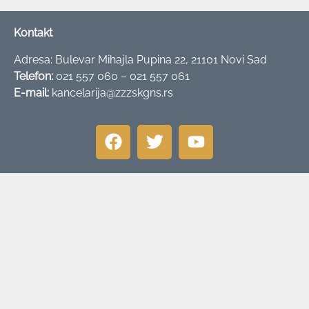
Kontakt
Adresa: Bulevar Mihajla Pupina 22, 21101 Novi Sad
Telefon:
021 557 060 – 021 557 061
E-mail:
kancelarija@zzzskgns.rs