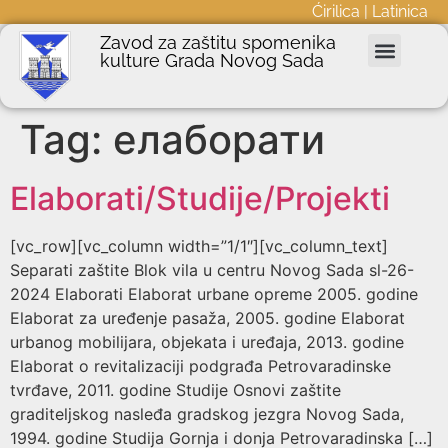
Ćirilica
|
Latinica
Zavod za zaštitu spomenika
kulture Grada Novog Sada
Nepokretna kulturna dobra
Podnošenje zahteva
Javne nabavke
Informator o radu
Tag:
елаборати
Elaborati/Studije/Projekti
[vc_row][vc_column width=”1/1″][vc_column_text]
Separati zaštite Blok vila u centru Novog Sada sl-26-
2024 Elaborati Elaborat urbane opreme 2005. godine
Elaborat za uređenje pasaža, 2005. godine Elaborat
urbanog mobilijara, objekata i uređaja, 2013. godine
Elaborat o revitalizaciji podgrađa Petrovaradinske
tvrđave, 2011. godine Studije Osnovi zaštite
graditeljskog nasleđa gradskog jezgra Novog Sada,
1994. godine Studija Gornja i donja Petrovaradinska […]