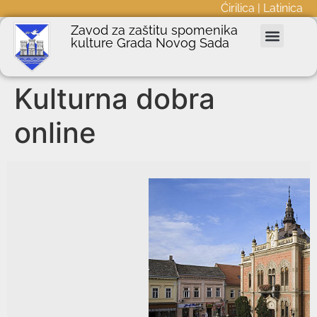
Ćirilica
|
Latinica
Zavod za zaštitu spomenika
kulture Grada Novog Sada
Nepokretna kulturna dobra
Podnošenje zahteva
Javne nabavke
Informator o radu
Kulturna dobra
online