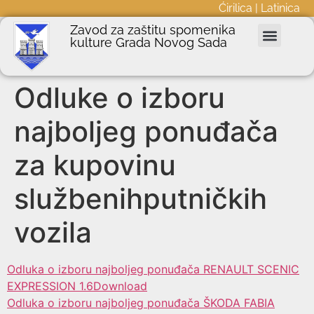
Ćirilica
|
Latinica
Zavod za zaštitu spomenika
kulture Grada Novog Sada
Nepokretna kulturna dobra
Podnošenje zahteva
Javne nabavke
Informator o radu
Odluke o izboru
najboljeg ponuđača
za kupovinu
službenihputničkih
vozila
Odluka o izboru najboljeg ponuđača RENAULT SCENIC
EXPRESSION 1.6
Download
Odluka o izboru najboljeg ponuđača ŠKODA FABIA