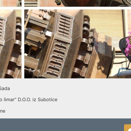
 Sada
 limar” D.O.O. iz Subotice
ine