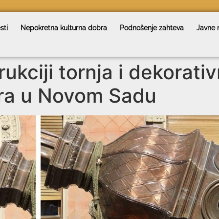
sti
Nepokretna kulturna dobra
Podnošenje zahteva
Javne 
ukciji tornja i dekorati
ra u Novom Sadu