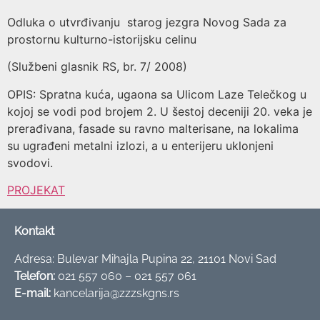
Odluka o utvrđivanju starog jezgra Novog Sada za
prostornu kulturno-istorijsku celinu
(Službeni glasnik RS, br. 7/ 2008)
OPIS: Spratna kuća, ugaona sa Ulicom Laze Telečkog u
kojoj se vodi pod brojem 2. U šestoj deceniji 20. veka je
prerađivana, fasade su ravno malterisane, na lokalima
su ugrađeni metalni izlozi, a u enterijeru uklonjeni
svodovi.
PROJEKAT
Kontakt
Adresa: Bulevar Mihajla Pupina 22, 21101 Novi Sad
Telefon:
021 557 060 – 021 557 061
E-mail:
kancelarija@zzzskgns.rs