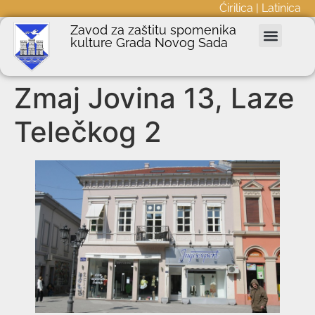
Ćirilica
|
Latinica
Zavod za zaštitu spomenika
kulture Grada Novog Sada
Nepokretna kulturna dobra
Podnošenje zahteva
Javne nabavke
Informator o radu
Zmaj Jovina 13, Laze
Telečkog 2