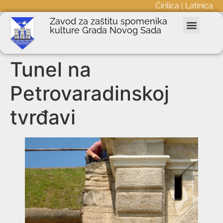
Ćirilica
|
Latinica
Zavod za zaštitu spomenika
kulture Grada Novog Sada
Nepokretna kulturna dobra
Podnošenje zahteva
Javne nabavke
Informator o radu
Tunel na
Petrovaradinskoj
tvrđavi