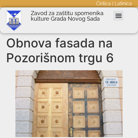
Ćirilica
|
Latinica
Zavod za zaštitu spomenika
kulture Grada Novog Sada
Nepokretna kulturna dobra
Podnošenje zahteva
Javne nabavke
Informator o radu
Obnova fasada na
Pozorišnom trgu 6