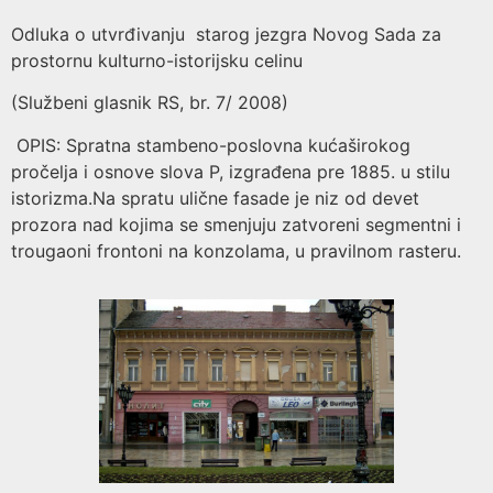
Odluka o utvrđivanju starog jezgra Novog Sada za
prostornu kulturno-istorijsku celinu
(Službeni glasnik RS, br. 7/ 2008)
OPIS: Spratna stambeno-poslovna kućaširokog
pročelja i osnove slova P, izgrađena pre 1885. u stilu
istorizma.Na spratu ulične fasade je niz od devet
prozora nad kojima se smenjuju zatvoreni segmentni i
trougaoni frontoni na konzolama, u pravilnom rasteru.